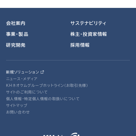
ignore
this
field
会社案内
サステナビリティ
事業・製品
株主・投資家情報
研究開発
採用情報
新規ソリューション
ニュース・メディア
ＫＨネオケムグループホットライン（お取引先様）
サイトのご利用について
個人情報・特定個人情報の取扱いについて
サイトマップ
お問い合わせ