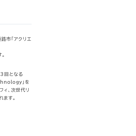
姫路市「アクリエ
す。
43回となる
chnology」を
フィ、次世代リ
れます。