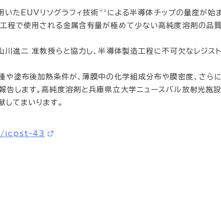
※2
V）を用いたEUVリソグラフィ技術
による半導体チップの量産が始
造工程で使用される金属含有量が極めて少ない高純度溶剤の品質
山川進二 准教授らと協力し、半導体製造工程に不可欠なレジス
種や塗布後加熱条件が、薄膜中の化学組成分布や膜密度、さらに
報告します。高純度溶剤と兵庫県立大学ニュースバル放射光施設
献してまいります。
t/icpst-43