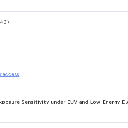
43)
l#access
xposure Sensitivity under EUV and Low-Energy E