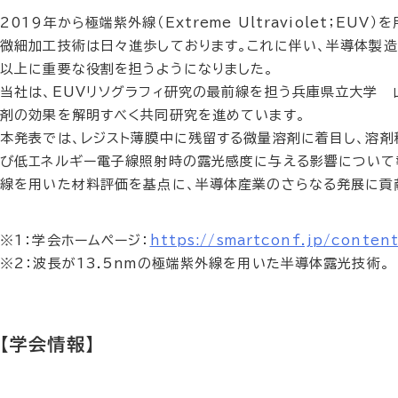
2019年から極端紫外線（Extreme Ultraviolet；EU
微細加工技術は日々進歩しております。これに伴い、半導体製
以上に重要な役割を担うようになりました。
当社は、EUVリソグラフィ研究の最前線を担う兵庫県立大学 
剤の効果を解明すべく共同研究を進めています。
本発表では、レジスト薄膜中に残留する微量溶剤に着目し、溶剤
び低エネルギー電子線照射時の露光感度に与える影響について
線を用いた材料評価を基点に、半導体産業のさらなる発展に貢
※1：学会ホームページ：
https://smartconf.jp/conten
※2：波長が13.5nmの極端紫外線を用いた半導体露光技術。
【学会情報】