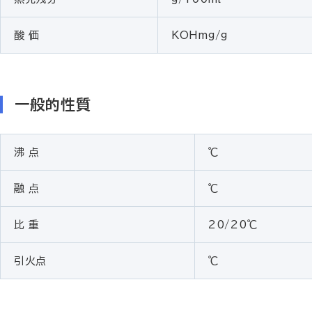
酸 価
KOHmg/g
一般的性質
沸 点
℃
融 点
℃
比 重
20/20℃
引火点
℃