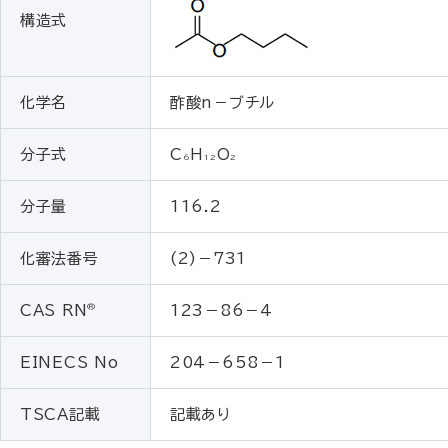
構造式
化学名
酢酸n－ブチル
分子式
C
H
O
6
12
2
分子量
116.2
化審法番号
(2)－731
®
CAS RN
123－86－4
EINECS No
204－658－1
TSCA記載
記載あり