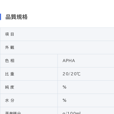
品質規格
項 目
外 観
色 相
APHA
比 重
20/20℃
純 度
%
水 分
%
蒸発残分
g/100ml