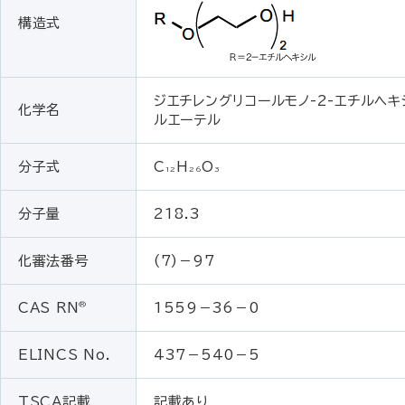
構造式
ジエチレングリコールモノ-2-エチルヘキ
化学名
ルエーテル
分子式
C
H
O
12
26
3
分子量
218.3
化審法番号
(7)－97
®
CAS RN
1559－36－0
ELINCS No.
437－540－5
TSCA記載
記載あり