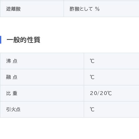
遊離酸
酢酸として ％
一般的性質
沸 点
℃
融 点
℃
比 重
20/20℃
引火点
℃