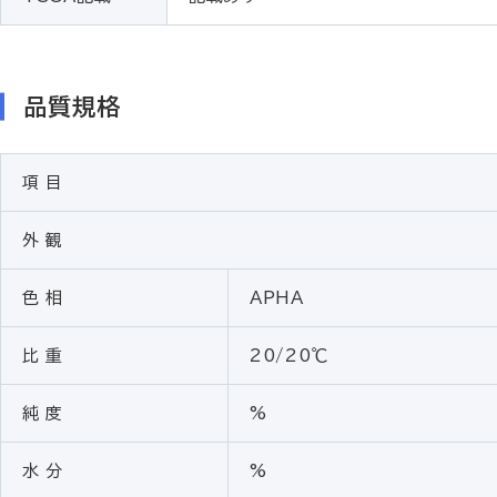
品質規格
項 目
外 観
色 相
APHA
比 重
20/20℃
純 度
%
水 分
%