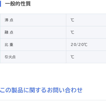
一般的性質
沸 点
℃
融 点
℃
比 重
20/20℃
引火点
℃
この製品に関するお問い合わせ