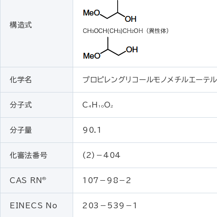
構造式
化学名
プロピレングリコールモノメチルエーテ
分子式
C
H
O
4
10
2
分子量
90.1
化審法番号
(2)－404
®
CAS RN
107－98－2
EINECS No
203－539－1