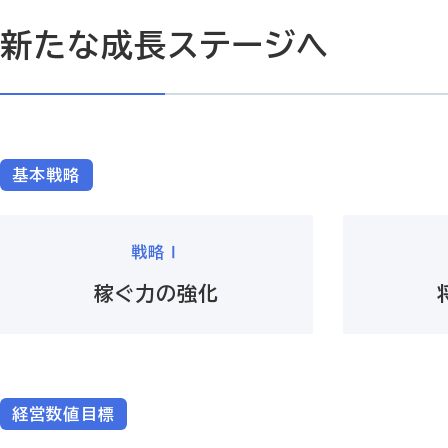
新たな成長ステージへ
基本戦略
戦略Ⅰ
稼ぐ力の強化
経営数値目標