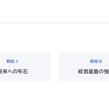
戦略Ⅱ
戦略Ⅲ
将来への布石
経営基盤の