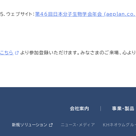
５．ウェブサイト：
第46回日本分子生物学会年会 (aeplan.co.
こちら
より参加登録いただけます。みなさまのご来場、心よ
会社案内
事業・製品
新規ソリューション
ニュース・メディア
ＫＨネオケムグル