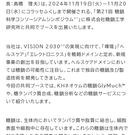
長：髙橋 理夫）は、2024年11月19日（火）～11月20
日（水）にコラッセふくしまで開催される、「第21回 糖鎖
※１
科学コンソーシアムシンポジウム
」に株式会社糖鎖工学
研究所と共同でブースを出展いたします。
※２
当社は、VISION 2030
の実現に向けて、「環境」「ヘ
ルスケア」「エレクトロニクス」を戦略ドメインと定め、新規
事業の創出を目指しています。ヘルスケアドメインにおい
ては糖鎖の可能性に注目し、これまで独自の糖鎖及び製
造技術を開発してきました。
今回の共同ブースでは、ＫＨネオケムの糖鎖GlyMuch™
や、糖タンパク質合成、糖鎖分析などの糖鎖サービスにつ
いて紹介いたします。
糖鎖は、生体内においてタンパク質や脂質に結合し、細胞
表面や細胞中に存在しています。これらの糖鎖は生体内で