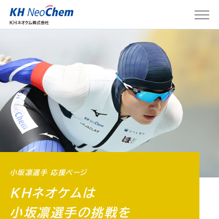
小坂凛選手 応援ページ
ＫＨネオケムは
小坂凛選手の挑戦を